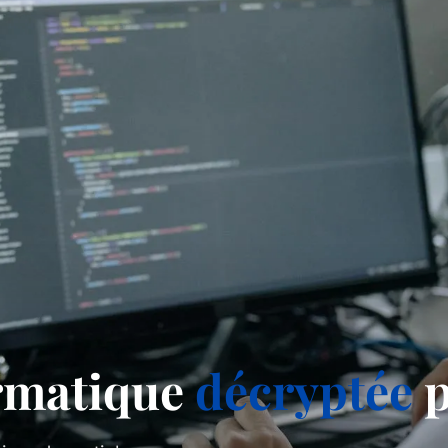
ormatique
décryptée
p