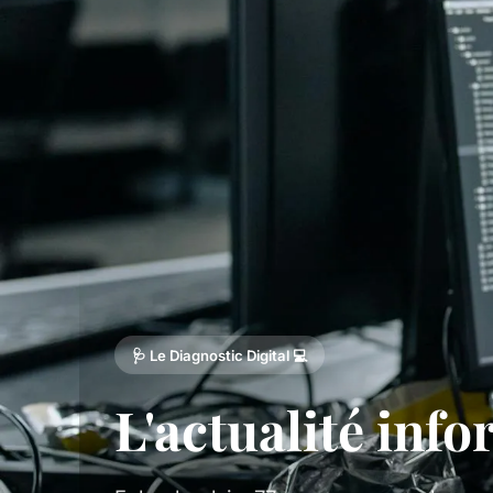
🩺 Le Diagnostic Digital 💻
L'actualité inf