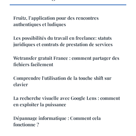
Fruitz, l’application pour des rencontres
authentiques et ludiques
Les possibilités du travail en freelance: statuts
juridiques et contrats de prestation de services
Wetransfer gratuit France : comment partager des
fichiers facilement
Comprendre l'utilisation de la touche shift sur
clavier
La recherche visuelle avec Google Lens : comment
en exploiter la puissance
Dépannage informatique : Comment cela
fonctionne ?