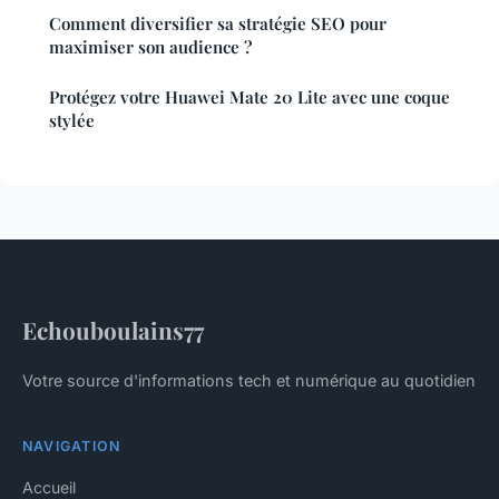
Comment diversifier sa stratégie SEO pour
maximiser son audience ?
Protégez votre Huawei Mate 20 Lite avec une coque
stylée
Echouboulains77
Votre source d'informations tech et numérique au quotidien
NAVIGATION
Accueil